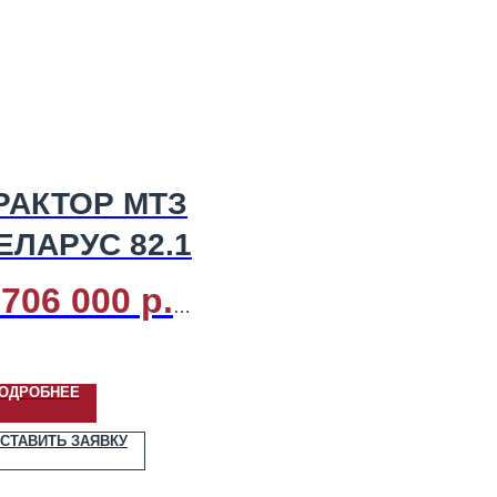
РАКТОР МТЗ
ЕЛАРУС 82.1
 706 000 р.
 двигателя:
Дизель
ОДРОБНЕЕ
ность, кВт (л.с.):
60,0
,0)
СТАВИТЬ ЗАЯВКУ
ологический стандарт:
ge II