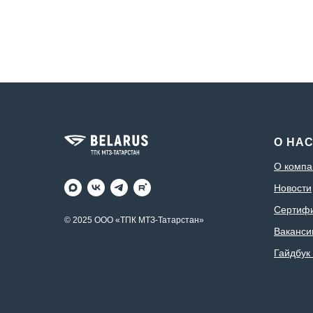
Модель двигателя:
Д-243S2
Мо
Номинальная частота
Но
вращения, об/мин.:
2200
вра
Число цилиндров, шт.:
4
Чис
О НА
О компа
Новости
Сертиф
© 2025 ООО «ТПК МТЗ-Татарстан»
Ваканси
Гайдбук