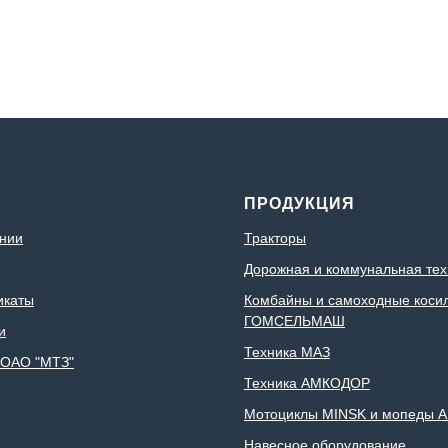
дель двигателя:
Д-243S2
минальная частота
щения, об/мин.:
2200
ло цилиндров, шт.:
4
С
ПРОДУКЦИЯ
нии
Тракторы
Дорожная и коммунальная тех
икаты
Комбайны и самоходные коси
ГОМСЕЛЬМАШ
и
Техника МАЗ
 ОАО "МТЗ"
Техника АМКОДОР
Мотоциклы MINSK и мопеды A
Навесное оборудование