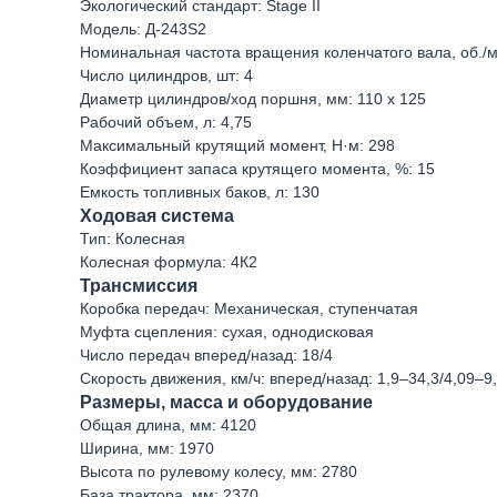
Экологический стандарт: Stage II
Модель: Д-243S2
Номинальная частота вращения коленчатого вала, об./м
Число цилиндров, шт: 4
Диаметр цилиндров/ход поршня, мм: 110 х 125
Рабочий объем, л: 4,75
Максимальный крутящий момент, Н·м: 298
Коэффициент запаса крутящего момента, %: 15
Емкость топливных баков, л: 130
Ходовая система
Тип: Колесная
Колесная формула: 4К2
Трансмиссия
Коробка передач: Механическая, ступенчатая
Муфта сцепления: сухая, однодисковая
Число передач вперед/назад: 18/4
Скорость движения, км/ч: вперед/назад: 1,9–34,3/4,09–9
Размеры, масса и оборудование
Общая длина, мм: 4120
Ширина, мм: 1970
Высота по рулевому колесу, мм: 2780
База трактора, мм: 2370