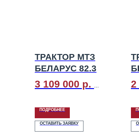
ТРАКТОР МТЗ
Т
БЕЛАРУС 82.3
Б
3 109 000 р.
2
Тип двигателя:
Дизель
Тип
ПОДРОБНЕЕ
П
Мощность, кВт (л.с.):
60,0
Мощ
(81,0)
(81
ОСТАВИТЬ ЗАЯВКУ
О
Экологический стандарт:
Эк
Stage II
Sta