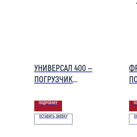
УНИВЕРСАЛ 400 —
Ф
ПОГРУЗЧИК
ПО
НАВЕСНОЙ
0
ФРОНТАЛЬНЫЙ
ПОДРОБНЕЕ
П
UNIVERSAL 400
ОСТАВИТЬ ЗАЯВКУ
О