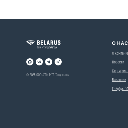
О НА
О компани
Новости
Сертифик
© 2025 ООО «ТПК МТЗ-Татарстан»
Вакансии
Гайдбук ОА