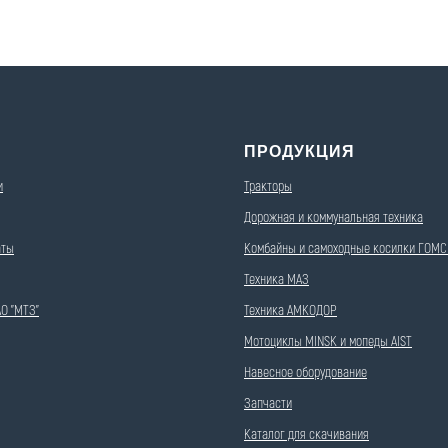
С
ПРОДУКЦИЯ
и
Тракторы
Дорожная и коммунальная техника
аты
Комбайны и самоходные косилки ГО
Техника МАЗ
О "МТЗ"
Техника АМКОДОР
Мотоциклы MINSK и мопеды AIST
Навесное оборудование
Запчасти
Каталог для скачивания