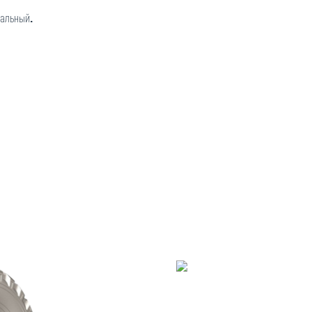
сальный
.