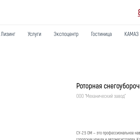
Лизинг
Услуги
Экспоцентр
Гостиница
КАМАЗ
Роторная снегоубороч
ООО “Механический завод”
Оставить заявку
СУ-2.5 ОМ — это профессиональное нав
городских улицах и автомагистралях. К