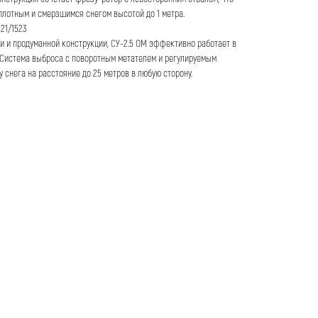
лотным и смерзшимся снегом высотой до 1 метра.
221/1523
 и продуманной конструкции, СУ-2.5 ОМ эффективно работает в
 Система выброса с поворотным метателем и регулируемым
 снега на расстояние до 25 метров в любую сторону.