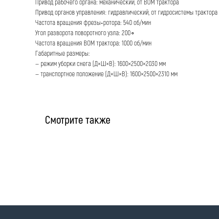
Привод рабочего органа: механический, от ВОМ трактора
Привод органов управления: гидравлический, от гидросистемы трактора
Частота вращения фрезы‑ротора: 540 об/мин
Угол разворота поворотного узла: 200∘
Частота вращения ВОМ трактора: 1000 об/мин
Габаритные размеры:
— режим уборки снега (Д×Ш×В): 1600×2500×2030 мм
— транспортное положение (Д×Ш×В): 1600×2500×2310 мм
Смотрите также