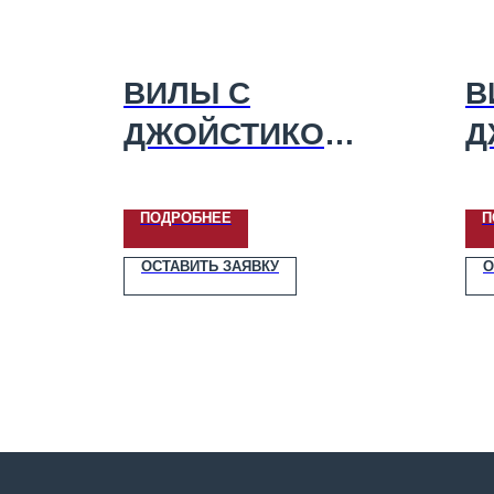
ВИЛЫ С
В
ДЖОЙСТИКОМ
Д
КУН (TURS)
К
2000-12Д
2
ПОДРОБНЕЕ
П
ОСТАВИТЬ ЗАЯВКУ
О